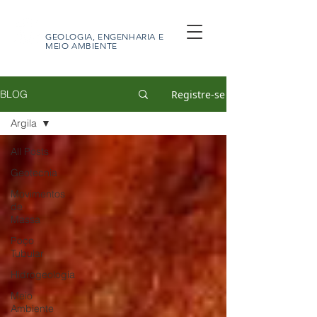
GEOBRAS
GEOLOGIA, ENGENHARIA E
MEIO AMBIENTE
Registre-se
BLOG
Argila
All Posts
Geotecnia
Movimentos
de
Massa
Poço
Tubular
Hidrogeologia
Meio
Ambiente