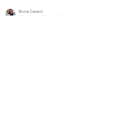
Bruna Casarin
27 de jan. de 2023
3 min de leitura
Geotecnia
Extração de Argila, Areia,
Cascalho e similares - Regime
de Registro de Licença ANM
O Registro de Licença é um regime de
aproveitamento de substâncias minerais no qual
é registrada, na ANM, licença expedida em
obediência...
CONTATO