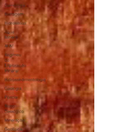
Gemologia
Barragem
Hidrelétrica
Água
Mineral
ANM
Regimes
de
Exploração
Mineral
Hidrossedimentologia
Geologia
Perícia
Risco
Geológico
Mineração
Geofísica