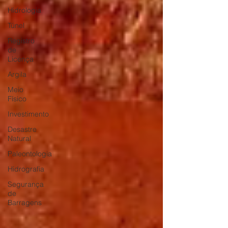
Hidrologia
Túnel
Registro
de
Licença
Argila
Meio
Físico
Investimento
Desastre
Natural
Paleontologia
Hidrografia
Segurança
de
Barragens