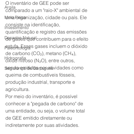
O inventário de GEE pode ser 
Argila
comparado a um "raio-X" ambiental de 
uma organização, cidade ou país. Ele 
Meio Físico
consiste na identificação, 
Investimento
quantificação e registro das emissões 
Desastre Natural
de gases que contribuem para o efeito 
estufa. Esses gases incluem o dióxido 
Paleontologia
de carbono (CO₂), metano (CH₄), 
Hidrografia
óxido nitroso (N₂O), entre outros, 
sendo emitidos por atividades como 
Segurança de Barragens
queima de combustíveis fósseis, 
produção industrial, transporte e 
agricultura.
Por meio do inventário, é possível 
conhecer a "pegada de carbono" de 
uma entidade, ou seja, o volume total 
de GEE emitido diretamente ou 
indiretamente por suas atividades.