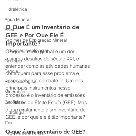
Hidrelétrica
Água Mineral
O Que É um Inventário de 
ANM
GEE e Por Que Ele É 
Regimes de Exploração Mineral
Importante?
Hidrossedimentologia
O aquecimento global é um dos 
maiores desafios do século XXI, e 
Geologia
entender como as atividades humanas 
Perícia
contribuem para esse problema é 
essencial para combatê-lo. Um dos 
Risco Geológico
principais instrumentos nesse 
Mineração
processo é o inventário de emissões 
Geofísica
de Gases de Efeito Estufa (GEE). Mas 
o que exatamente é um inventário de 
Hidrologia
GEE, e por que ele é tão importante?
Túnel
O que é um inventário de GEE?
Registro de Licença