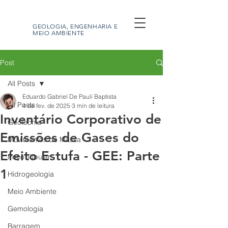
GEOBRAS
GEOLOGIA, ENGENHARIA E
MEIO AMBIENTE
Post
All Posts
Eduardo Gabriel De Pauli Baptista
All Posts
4 de fev. de 2025
3 min de leitura
Inventário Corporativo de
Geotecnia
Emissões de Gases do
Movimentos de Massa
Efeito Estufa - GEE: Parte
Poço Tubular
1
Hidrogeologia
Meio Ambiente
Gemologia
Barragem