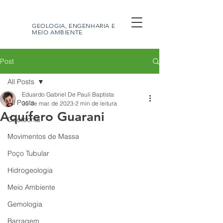
GEOBRAS
GEOLOGIA, ENGENHARIA E
MEIO AMBIENTE
Post
All Posts
Eduardo Gabriel De Pauli Baptista
All Posts
30 de mar. de 2023
2 min de leitura
Aquífero Guarani
Geotecnia
Movimentos de Massa
Poço Tubular
Hidrogeologia
Meio Ambiente
Gemologia
Barragem