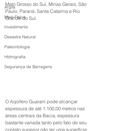
Mato Grosso do Sul, Minas Gerais, São 
Argila
Paulo, Paraná, Santa Catarina e Rio 
Meio Físico
Grande do Sul.
Investimento
Desastre Natural
Paleontologia
Hidrografia
Segurança de Barragens
O Aqüífero Guarani pode alcançar 
espessura de até 1.100,00 metros nas 
áreas centrais da Bacia, espessura 
bastante variada tanto pelo fato de seu 
contato superior não ter uma superfície 