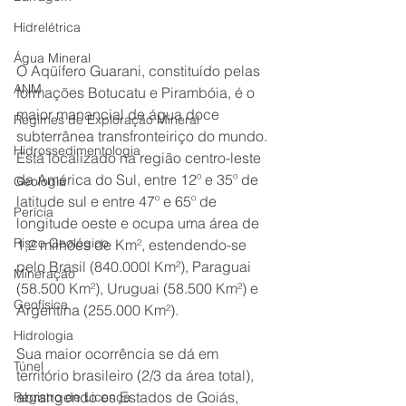
Hidrelétrica
Água Mineral
O Aqüífero Guarani, constituído pelas 
ANM
formações Botucatu e Pirambóia, é o 
maior manancial de água doce 
Regimes de Exploração Mineral
subterrânea transfronteiriço do mundo. 
Hidrossedimentologia
Está localizado na região centro-leste 
da América do Sul, entre 12º e 35º de 
Geologia
latitude sul e entre 47º e 65º de 
Perícia
longitude oeste e ocupa uma área de 
Risco Geológico
1,2 milhões de Km², estendendo-se 
pelo Brasil (840.000l Km²), Paraguai 
Mineração
(58.500 Km²), Uruguai (58.500 Km²) e 
Geofísica
Argentina (255.000 Km²).
Hidrologia
Sua maior ocorrência se dá em 
Túnel
território brasileiro (2/3 da área total), 
abrangendo os Estados de Goiás, 
Registro de Licença